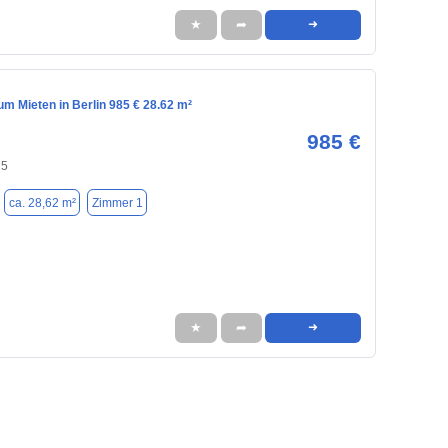
★
➦
➜
m Mieten in Berlin 985 € 28.62 m²
985 €
15
ca. 28,62 m²
Zimmer 1
★
➦
➜