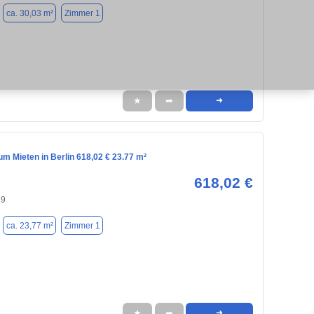
ca. 30,03 m²
Zimmer 1
★
➦
➜
m Mieten in Berlin 618,02 € 23.77 m²
618,02 €
39
ca. 23,77 m²
Zimmer 1
★
➦
➜