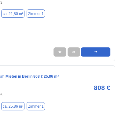
43
ca. 21,80 m²
Zimmer 1
★
➦
➜
m Mieten in Berlin 808 € 25.86 m²
808 €
15
ca. 25,86 m²
Zimmer 1