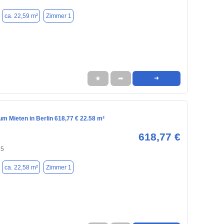
ca. 22,59 m²
Zimmer 1
★
➦
➜
m Mieten in Berlin 618,77 € 22.58 m²
618,77 €
55
ca. 22,58 m²
Zimmer 1