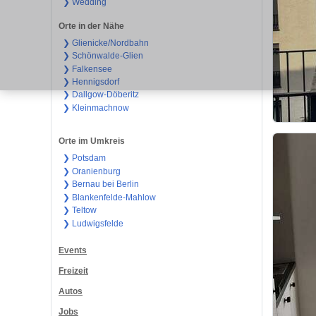
❯ Wedding
Orte in der Nähe
❯ Glienicke/Nordbahn
❯ Schönwalde-Glien
❯ Falkensee
❯ Hennigsdorf
❯ Dallgow-Döberitz
❯ Kleinmachnow
Orte im Umkreis
❯ Potsdam
❯ Oranienburg
❯ Bernau bei Berlin
❯ Blankenfelde-Mahlow
❯ Teltow
❯ Ludwigsfelde
Events
Freizeit
Autos
Jobs