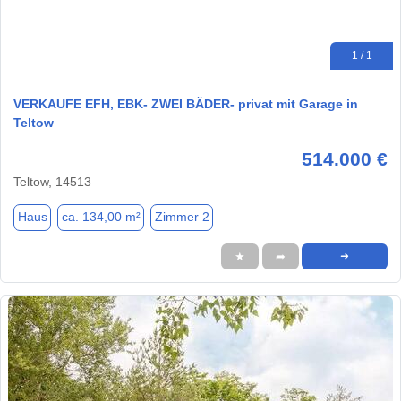
1 / 1
VERKAUFE EFH, EBK- ZWEI BÄDER- privat mit Garage in
Teltow
514.000 €
Teltow, 14513
Haus
ca. 134,00 m²
Zimmer 2
★
➦
➜