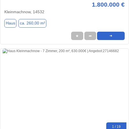
1.800.000 €
Kleinmachnow, 14532
Haus
ca. 260,00 m²
★
➦
➜
1 / 19