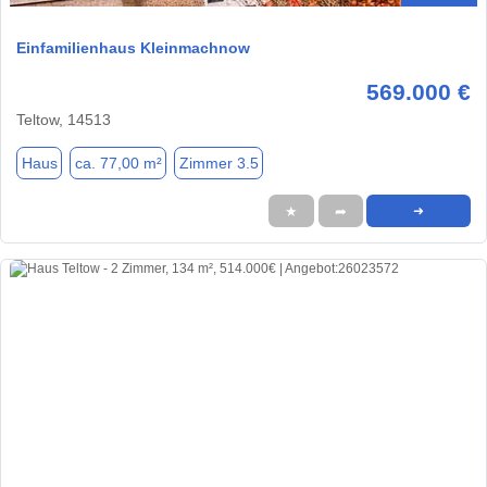
Einfamilienhaus Kleinmachnow
569.000 €
Teltow, 14513
Haus
ca. 77,00 m²
Zimmer 3.5
★
➦
➜