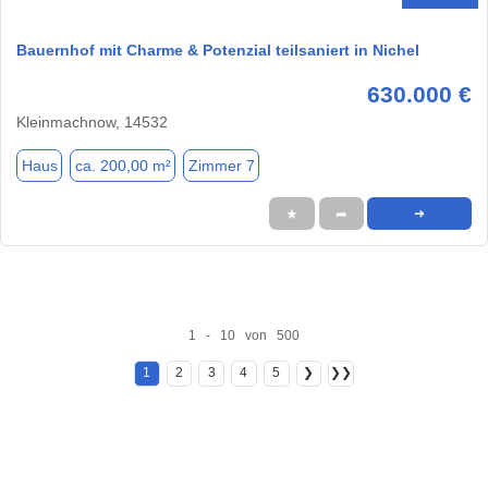
Bauernhof mit Charme & Potenzial teilsaniert in Nichel
630.000 €
Kleinmachnow, 14532
Haus
ca. 200,00 m²
Zimmer 7
★
➦
➜
1 - 10 von 500
1
2
3
4
5
❯
❯❯