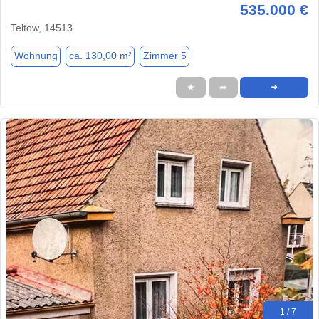
535.000 €
Teltow, 14513
Wohnung
ca. 130,00 m²
Zimmer 5
★
➦
➜
1 / 7