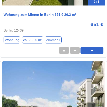
1 / 1
Wohnung zum Mieten in Berlin 651 € 26.2 m²
651 €
Berlin, 12439
Wohnung
ca. 26,20 m²
Zimmer 1
★
➦
➜