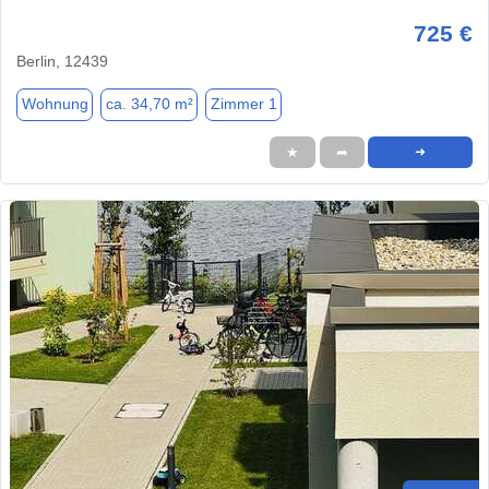
725 €
Berlin, 12439
Wohnung
ca. 34,70 m²
Zimmer 1
★
➦
➜