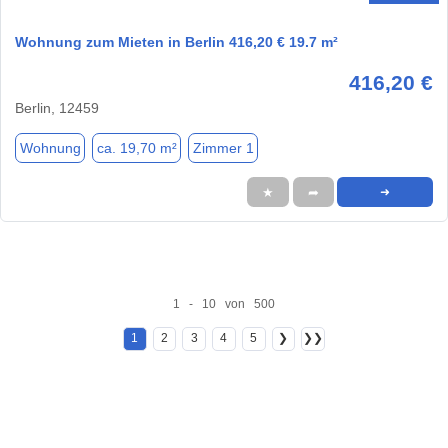
Wohnung zum Mieten in Berlin 416,20 € 19.7 m²
416,20 €
Berlin, 12459
Wohnung
ca. 19,70 m²
Zimmer 1
★
➦
➜
1 - 10 von 500
1
2
3
4
5
❯
❯❯