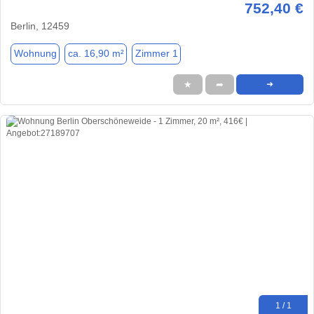
752,40 €
Berlin, 12459
Wohnung
ca. 16,90 m²
Zimmer 1
★
➦
➜
1 / 1