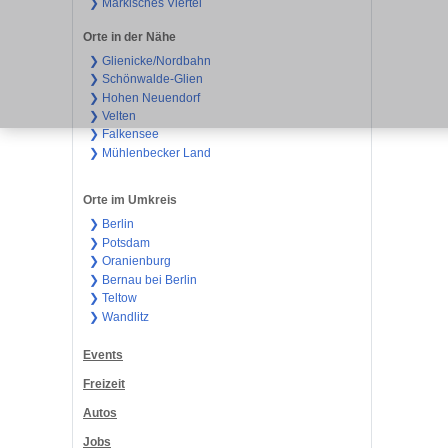
❯ Märkisches Viertel
Orte in der Nähe
❯ Glienicke/Nordbahn
❯ Schönwalde-Glien
❯ Hohen Neuendorf
❯ Velten
❯ Falkensee
❯ Mühlenbecker Land
Orte im Umkreis
❯ Berlin
❯ Potsdam
❯ Oranienburg
❯ Bernau bei Berlin
❯ Teltow
❯ Wandlitz
Events
Freizeit
Autos
Jobs