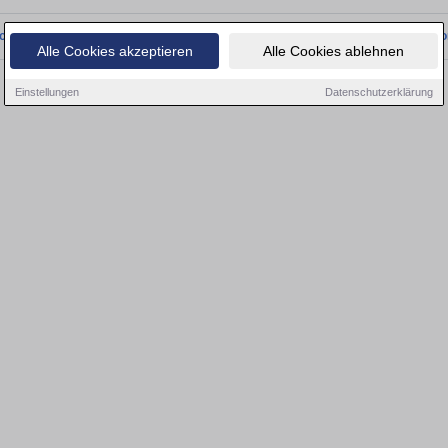
onnten wir derzeit keine passenden Objekte finden. Schauen Sie bald wieder vo
Alle Cookies akzeptieren
Alle Cookies ablehnen
Einstellungen
Datenschutzerklärung