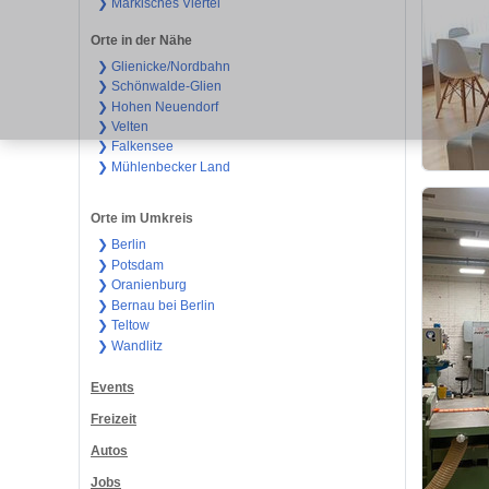
❯ Märkisches Viertel
Orte in der Nähe
❯ Glienicke/Nordbahn
❯ Schönwalde-Glien
❯ Hohen Neuendorf
❯ Velten
❯ Falkensee
❯ Mühlenbecker Land
Orte im Umkreis
❯ Berlin
❯ Potsdam
❯ Oranienburg
❯ Bernau bei Berlin
❯ Teltow
❯ Wandlitz
Events
Freizeit
Autos
Jobs