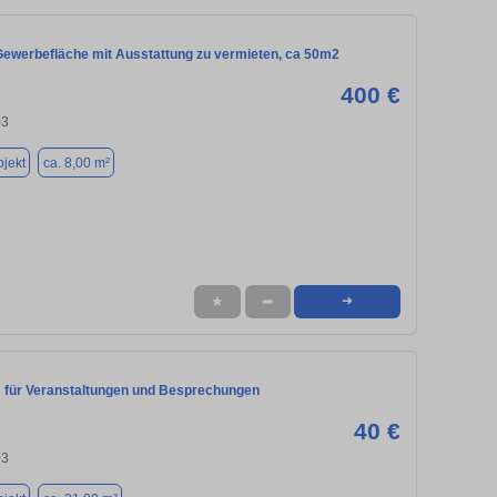
Gewerbefläche mit Ausstattung zu vermieten, ca 50m2
400 €
03
jekt
ca. 8,00 m²
★
➦
➜
für Veranstaltungen und Besprechungen
40 €
03