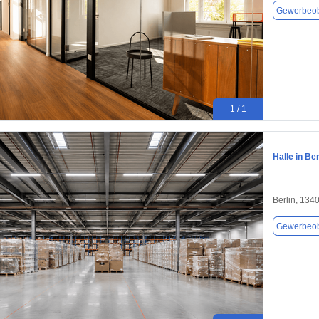
Gewerbeob
1 / 1
Halle in Be
Berlin, 134
Gewerbeob