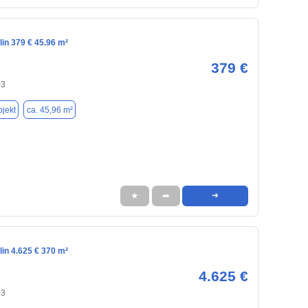
lin 379 € 45.96 m²
379 €
03
jekt
ca. 45,96 m²
★
➦
➜
lin 4.625 € 370 m²
4.625 €
03