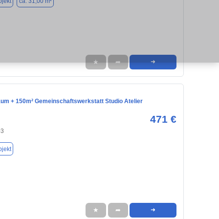
jekt
ca. 31,00 m²
★
➦
➜
um + 150m² Gemeinschaftswerkstatt Studio Atelier
471 €
03
jekt
★
➦
➜