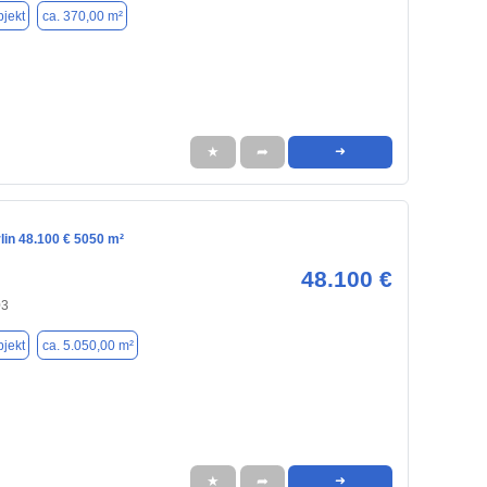
jekt
ca. 370,00 m²
★
➦
➜
rlin 48.100 € 5050 m²
48.100 €
03
jekt
ca. 5.050,00 m²
★
➦
➜