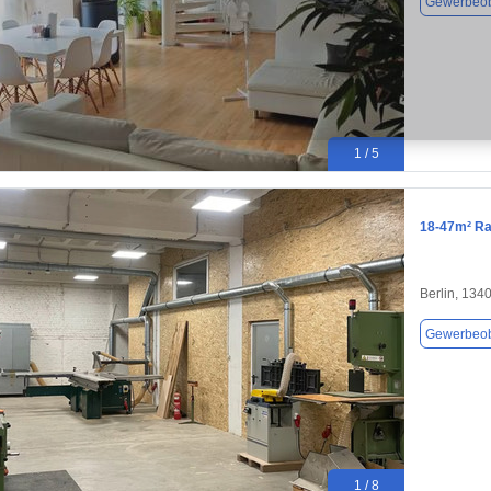
Gewerbeob
1 / 5
18-47m² Ra
Berlin, 134
Gewerbeob
1 / 8