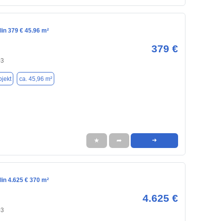
lin 379 € 45.96 m²
379 €
03
jekt
ca. 45,96 m²
★
➦
➜
lin 4.625 € 370 m²
4.625 €
03