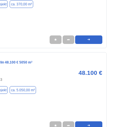
jekt
ca. 370,00 m²
★
➦
➜
rlin 48.100 € 5050 m²
48.100 €
03
jekt
ca. 5.050,00 m²
★
➦
➜