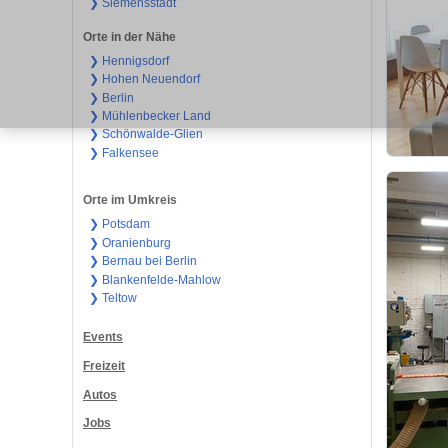
❯ Siemensstadt
Orte in der Nähe
❯ Hennigsdorf
❯ Hohen Neuendorf
❯ Berlin
❯ Mühlenbecker Land
❯ Schönwalde-Glien
❯ Falkensee
Orte im Umkreis
❯ Potsdam
❯ Oranienburg
❯ Bernau bei Berlin
❯ Blankenfelde-Mahlow
❯ Teltow
Events
Freizeit
Autos
Jobs