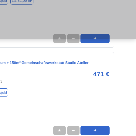
jekt
ca. 31,00 m²
★
➦
➜
um + 150m² Gemeinschaftswerkstatt Studio Atelier
471 €
03
jekt
★
➦
➜