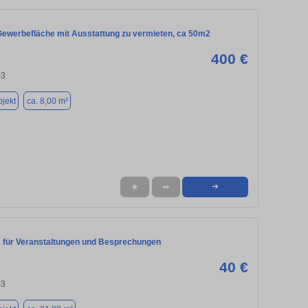
Gewerbefläche mit Ausstattung zu vermieten, ca 50m2
400 €
03
jekt
ca. 8,00 m²
★
➦
➜
für Veranstaltungen und Besprechungen
40 €
03