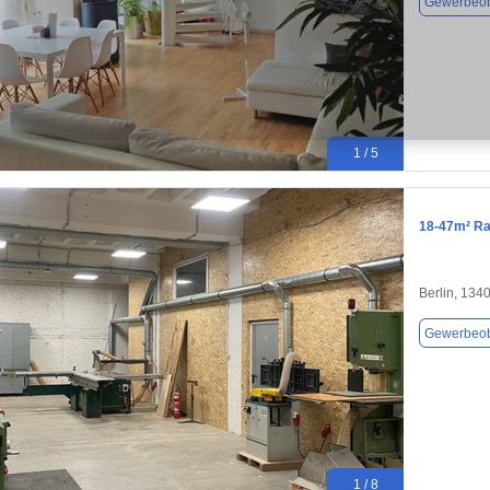
Gewerbeob
1 / 5
18-47m² Ra
Berlin, 134
Gewerbeob
1 / 8