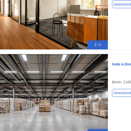
Gewerbeob
1 / 1
Halle in Be
Berlin, 134
Gewerbeob