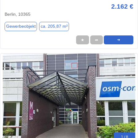
2.162 €
Berlin, 10365
Gewerbeobjekt
ca. 205,87 m²
★
➦
➜
1 / 8