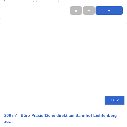
★
➦
➜
1 / 12
206 m² - Büro-Praxisfläche direkt am Bahnhof Lichtenberg
zu…