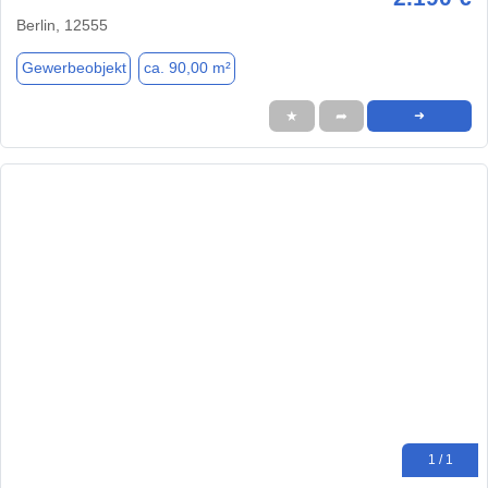
Berlin, 12555
Gewerbeobjekt
ca. 90,00 m²
★
➦
➜
1 / 1