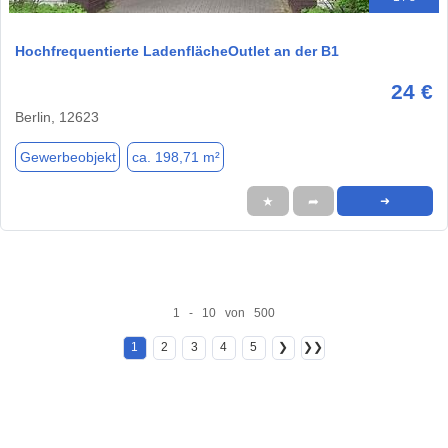
Hochfrequentierte LadenflächeOutlet an der B1
24 €
Berlin, 12623
Gewerbeobjekt
ca. 198,71 m²
★
➦
➜
1 - 10 von 500
1
2
3
4
5
❯
❯❯