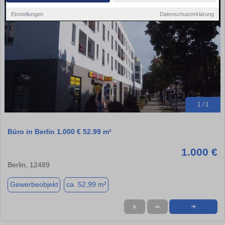
Einstellungen
Datenschutzerklärung
1 / 1
Büro in Berlin 1.000 € 52.99 m²
1.000 €
Berlin, 12489
Gewerbeobjekt
ca. 52,99 m²
★
➦
➜