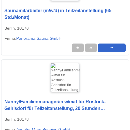
Saunamitarbeiter (m/w/d) in Teilzeitanstellung (65
Std./Monat)
Berlin, 10178
Firma:
Panorama Sauna GmbH
★
➦
➜
Nanny/Familienmanager/in w/m/d für Rostock-
Gehlsdorf für Teilzeitanstellung, 20 Stunden
wöchentlich gesucht
Berlin, 10178
Firma:
Agentur Mary Poppins GmbH