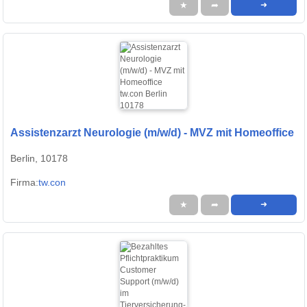
★
➦
➜
Assistenzarzt Neurologie (m/w/d) - MVZ mit Homeoffice
Berlin, 10178
Firma:
tw.con
★
➦
➜