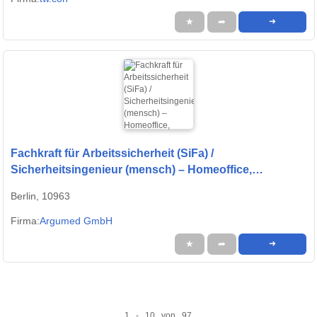
★
➦
➜
Fachkraft für Arbeitssicherheit (SiFa) /
Sicherheitsingenieur (mensch) – Homeoffice,
Dienstwagen & h
Berlin, 10963
Firma:
Argumed GmbH
★
➦
➜
1 - 10 von 97