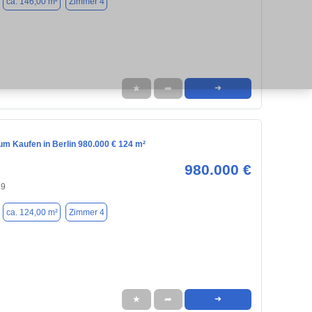
ca. 146,00 m²
Zimmer 4
★
➦
➜
m Kaufen in Berlin 980.000 € 124 m²
980.000 €
79
ca. 124,00 m²
Zimmer 4
★
➦
➜