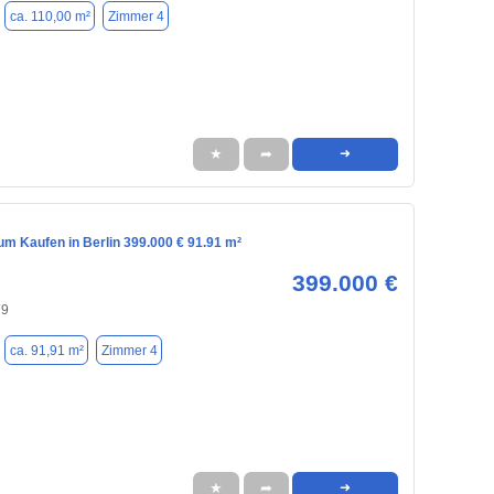
ca. 110,00 m²
Zimmer 4
★
➦
➜
m Kaufen in Berlin 399.000 € 91.91 m²
399.000 €
79
ca. 91,91 m²
Zimmer 4
★
➦
➜