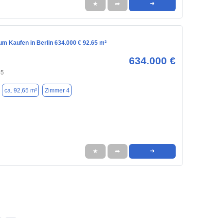
★
➦
➜
m Kaufen in Berlin 634.000 € 92.65 m²
634.000 €
55
ca. 92,65 m²
Zimmer 4
★
➦
➜