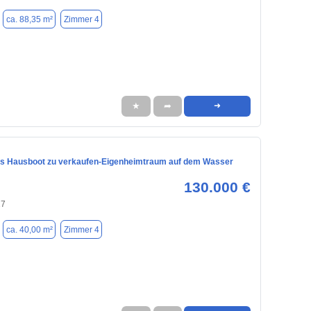
ca. 88,35 m²
Zimmer 4
★
➦
➜
s Hausboot zu verkaufen-Eigenheimtraum auf dem Wasser
130.000 €
27
ca. 40,00 m²
Zimmer 4