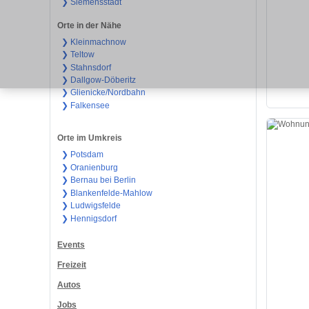
❯ Siemensstadt
Orte in der Nähe
❯ Kleinmachnow
❯ Teltow
❯ Stahnsdorf
❯ Dallgow-Döberitz
❯ Glienicke/Nordbahn
❯ Falkensee
Orte im Umkreis
❯ Potsdam
❯ Oranienburg
❯ Bernau bei Berlin
❯ Blankenfelde-Mahlow
❯ Ludwigsfelde
❯ Hennigsdorf
Events
Freizeit
Autos
Jobs