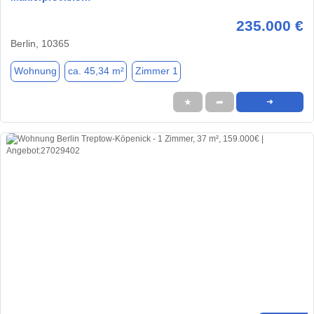
235.000 €
Berlin, 10365
Wohnung
ca. 45,34 m²
Zimmer 1
★
➦
➜