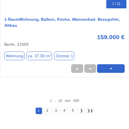
1 / 11
1-RaumWohnung, Balkon, Küche, Wannenbad. Bezugsfrei,
Altbau
159.000 €
Berlin, 12459
Wohnung
ca. 37,00 m²
Zimmer 1
★
➦
➜
1 - 10 von 500
1
2
3
4
5
❯
❯❯