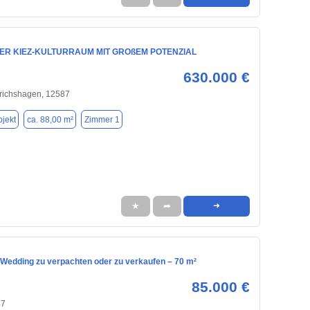
GER KIEZ-KULTURRAUM MIT GROßEM POTENZIAL
630.000 €
drichshagen, 12587
jekt
ca. 88,00 m²
Zimmer 1
★
➦
➜
m Wedding zu verpachten oder zu verkaufen – 70 m²
85.000 €
47