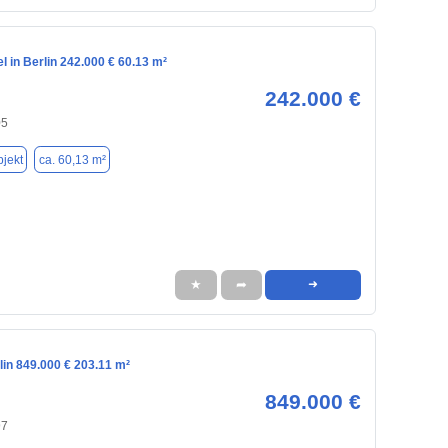
l in Berlin 242.000 € 60.13 m²
242.000 €
05
jekt
ca. 60,13 m²
★
➦
➜
lin 849.000 € 203.11 m²
849.000 €
97