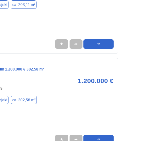
jekt
ca. 203,11 m²
★
➦
➜
lin 1.200.000 € 302.58 m²
1.200.000 €
49
jekt
ca. 302,58 m²
★
➦
➜