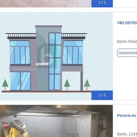
1 / 1
VIELSEITI
Berlin-Frie
Gewerbeob
1 / 2
Pizzeria i
Berlin, 133