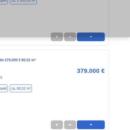
jekt
ca. 5.300,00 m²
★
➦
➜
lin 379.000 € 80.52 m²
379.000 €
05
jekt
ca. 80,52 m²
★
➦
➜