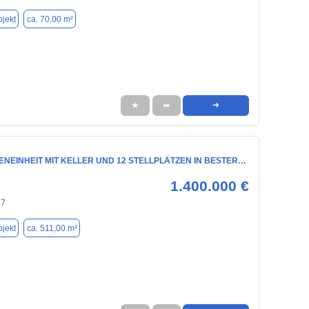
jekt
ca. 70,00 m²
★
➦
➜
ENEINHEIT MIT KELLER UND 12 STELLPLÄTZEN IN BESTER…
1.400.000 €
27
jekt
ca. 511,00 m²