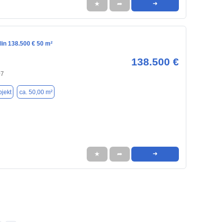
★
➦
➜
lin 138.500 € 50 m²
138.500 €
07
jekt
ca. 50,00 m²
★
➦
➜