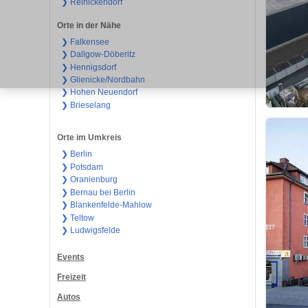
❯ Reinickendorf
Orte in der Nähe
❯ Falkensee
❯ Dallgow-Döberitz
❯ Hennigsdorf
❯ Glienicke/Nordbahn
❯ Hohen Neuendorf
❯ Brieselang
Orte im Umkreis
❯ Berlin
❯ Potsdam
❯ Oranienburg
❯ Bernau bei Berlin
❯ Blankenfelde-Mahlow
❯ Teltow
❯ Ludwigsfelde
Events
Freizeit
Autos