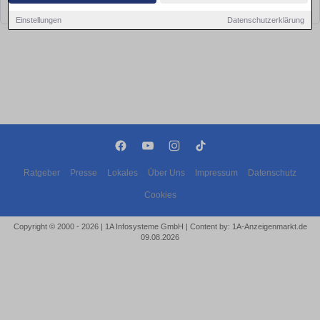
bald wieder vorbei!
Einstellungen
Datenschutzerklärung
Ratgeber
Presse
Lokales
Über Uns
Impressum
Datenschutz
Cookies
Copyright © 2000 - 2026 | 1A Infosysteme GmbH | Content by: 1A-Anzeigenmarkt.de
09.08.2026