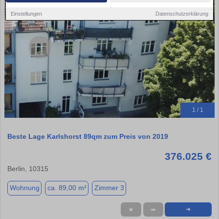
Einstellungen
Datenschutzerklärung
1 / 1
Beste Lage Karlshorst 89qm zum Preis von 2019
376.025 €
Berlin, 10315
Wohnung
ca. 89,00 m²
Zimmer 3
★
➦
➜