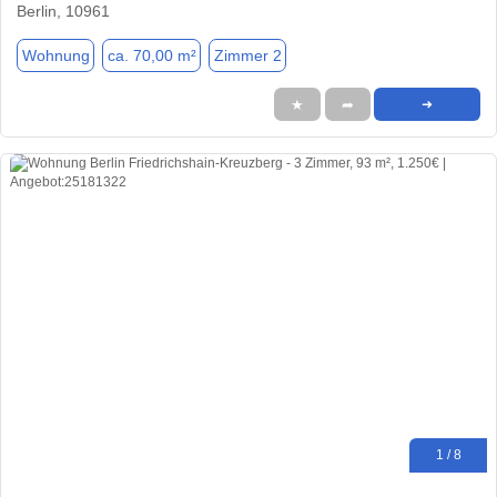
Berlin, 10961
Wohnung
ca. 70,00 m²
Zimmer 2
★
➦
➜
1 / 8