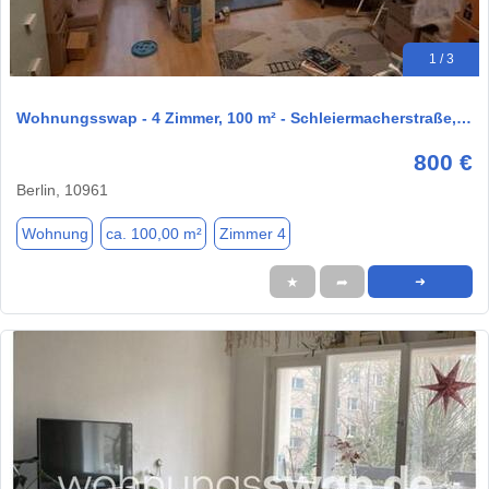
1 / 3
Wohnungsswap - 4 Zimmer, 100 m² - Schleiermacherstraße,…
800 €
Berlin, 10961
Wohnung
ca. 100,00 m²
Zimmer 4
★
➦
➜