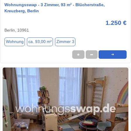
Wohnungsswap - 3 Zimmer, 93 m² - Blücherstraße,
Kreuzberg, Berlin
1.250 €
Berlin, 10961
Wohnung
ca. 93,00 m²
Zimmer 3
★
➦
➜