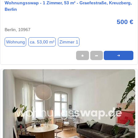
Wohnungsswap - 1 Zimmer, 53 m² - Graefestraße, Kreuzberg,
Berlin
500 €
Berlin, 10967
Wohnung
ca. 53,00 m²
Zimmer 1
★
➦
➜