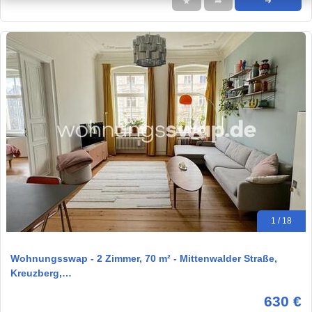
★
➦
➜
1 / 18
Wohnungsswap - 2 Zimmer, 70 m² - Mittenwalder Straße,
Kreuzberg,…
630 €