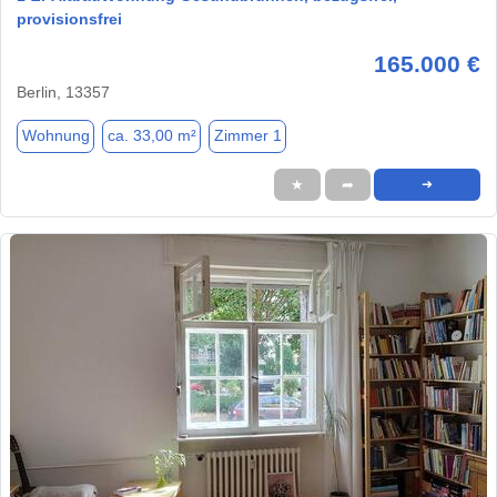
provisionsfrei
165.000 €
Berlin, 13357
Wohnung
ca. 33,00 m²
Zimmer 1
★
➦
➜