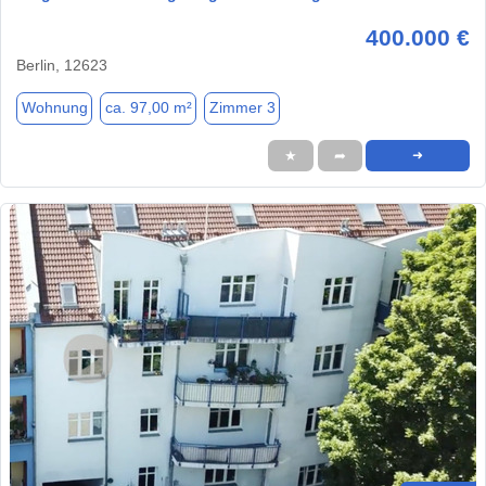
400.000 €
Berlin, 12623
Wohnung
ca. 97,00 m²
Zimmer 3
★
➦
➜