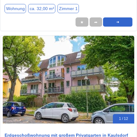
Wohnung
ca. 32,00 m²
Zimmer 1
★
➦
➜
1 / 12
Erdgeschoßwohnung mit großem Privatgarten in Kaulsdorf