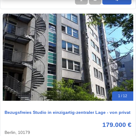
★
➦
➜
1 / 12
Bezugsfreies Studio in einzigartig-zentraler Lage - von privat
179.000 €
Berlin, 10179