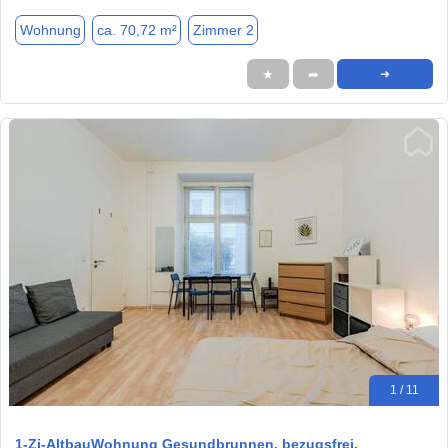
Wohnung
ca. 70,72 m²
Zimmer 2
★
➦
➜
1 / 11
1-Zi-AltbauWohnung Gesundbrunnen, bezugsfrei,