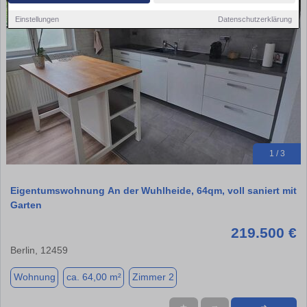
Einstellungen
Datenschutzerklärung
1 / 3
Eigentumswohnung An der Wuhlheide, 64qm, voll saniert mit
Garten
219.500 €
Berlin, 12459
Wohnung
ca. 64,00 m²
Zimmer 2