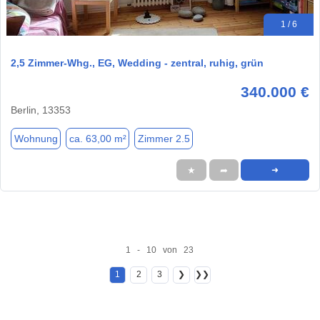
1 / 6
2,5 Zimmer-Whg., EG, Wedding - zentral, ruhig, grün
340.000 €
Berlin, 13353
Wohnung
ca. 63,00 m²
Zimmer 2.5
★
➦
➜
1 - 10 von 23
1
2
3
❯
❯❯