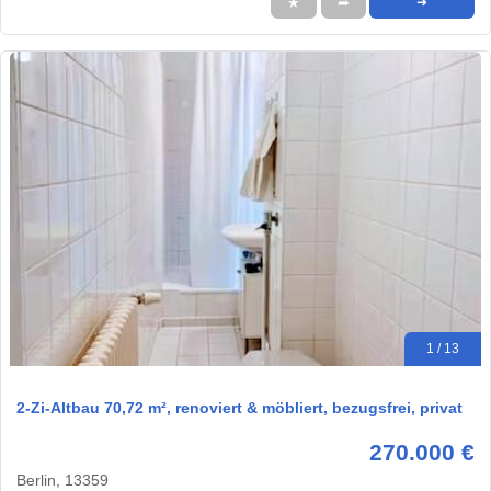
★
➦
➜
1 / 13
2-Zi-Altbau 70,72 m², renoviert & möbliert, bezugsfrei, privat
270.000 €
Berlin, 13359