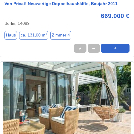
Von Privat! Neuwertige Doppelhaushälfte, Baujahr 2011
669.000 €
Berlin, 14089
Haus
ca. 131,00 m²
Zimmer 4
★
➦
➜