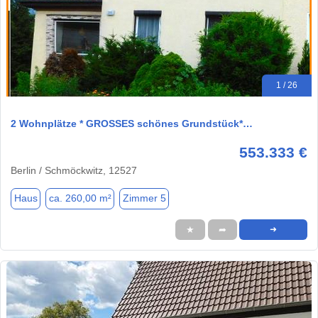
1 / 26
2 Wohnplätze * GROSSES schönes Grundstück*…
553.333 €
Berlin / Schmöckwitz, 12527
Haus
ca. 260,00 m²
Zimmer 5
★
➦
➜