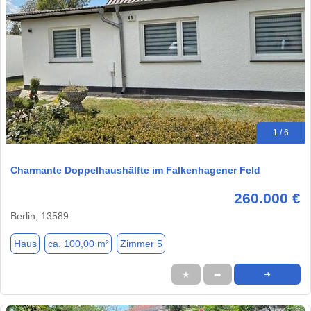
1 / 6
Charmante Doppelhaushälfte im Falkenhagener Feld
260.000 €
Berlin, 13589
Haus
ca. 100,00 m²
Zimmer 5
★
➦
➜