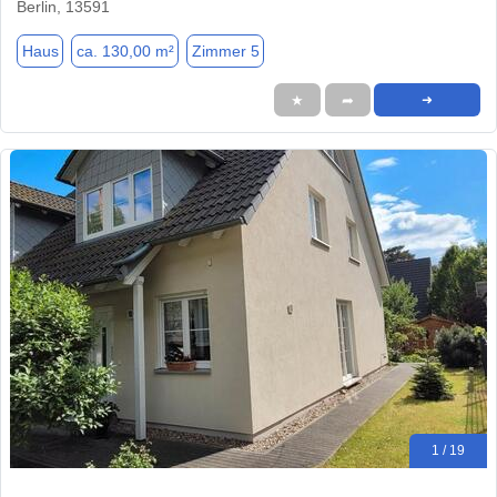
Berlin, 13591
Haus
ca. 130,00 m²
Zimmer 5
★
➦
➜
1 / 19