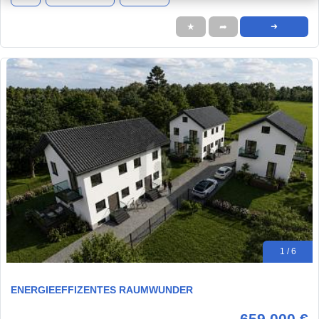
★
➦
➜
1 / 6
ENERGIEEFFIZENTES RAUMWUNDER
659.000 €