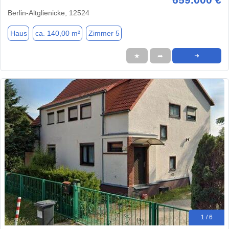
Berlin-Altglienicke, 12524
Haus
ca. 140,00 m²
Zimmer 5
★
➦
➜
1 / 6