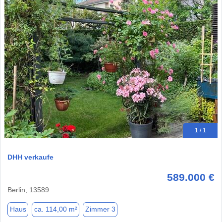
1 / 1
DHH verkaufe
589.000 €
Berlin, 13589
Haus
ca. 114,00 m²
Zimmer 3