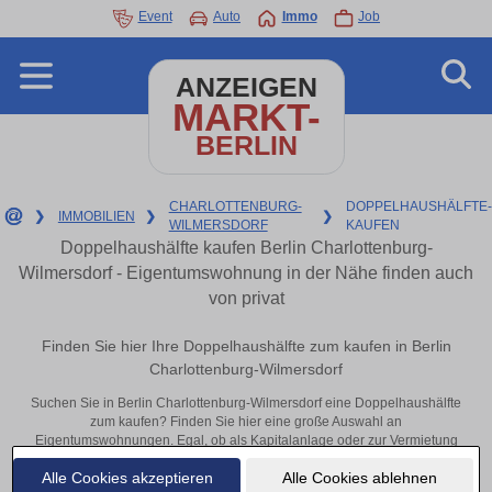
Event
Auto
Immo
Job
ANZEIGEN
MARKT-
BERLIN
CHARLOTTENBURG-
DOPPELHAUSHÄLFTE-
❯
IMMOBILIEN
❯
❯
WILMERSDORF
KAUFEN
Doppelhaushälfte kaufen Berlin Charlottenburg-
Wilmersdorf - Eigentumswohnung in der Nähe finden auch
von privat
Finden Sie hier Ihre Doppelhaushälfte zum kaufen in Berlin
Charlottenburg-Wilmersdorf
Suchen Sie in Berlin Charlottenburg-Wilmersdorf eine Doppelhaushälfte
zum kaufen? Finden Sie hier eine große Auswahl an
Eigentumswohnungen. Egal, ob als Kapitalanlage oder zur Vermietung
– hier finden Sie Ihre Immobilie in Berlin Charlottenburg-Wilmersdorf
Alle Cookies akzeptieren
Alle Cookies ablehnen
oder in der Nähe.