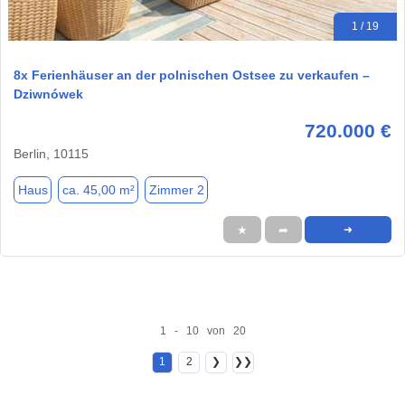
1 / 19
8x Ferienhäuser an der polnischen Ostsee zu verkaufen –
Dziwnówek
720.000 €
Berlin, 10115
Haus
ca. 45,00 m²
Zimmer 2
★
➦
➜
1 - 10 von 20
1
2
❯
❯❯