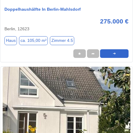
Doppelhaushälfte In Berlin-Mahlsdorf
275.000 €
Berlin, 12623
Haus
ca. 105,00 m²
Zimmer 4.5
★
➦
➜