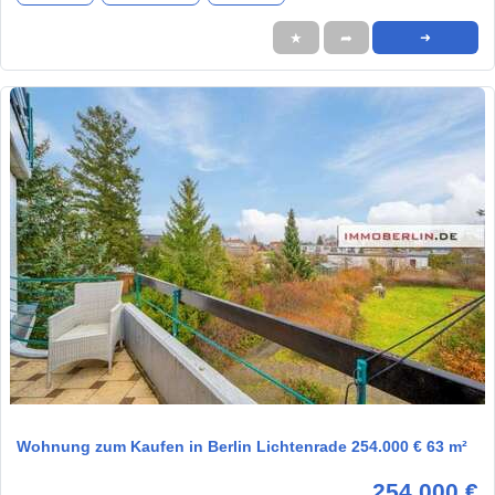
★
➦
➜
1 / 1
Wohnung zum Kaufen in Berlin Lichtenrade 254.000 € 63 m²
254.000 €