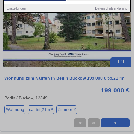
Einstellungen
Datenschutzerklärung
1 / 1
Wohnung zum Kaufen in Berlin Buckow 199.000 € 55.21 m²
199.000 €
Berlin / Buckow, 12349
Wohnung
ca. 55,21 m²
Zimmer 2
★
➦
➜