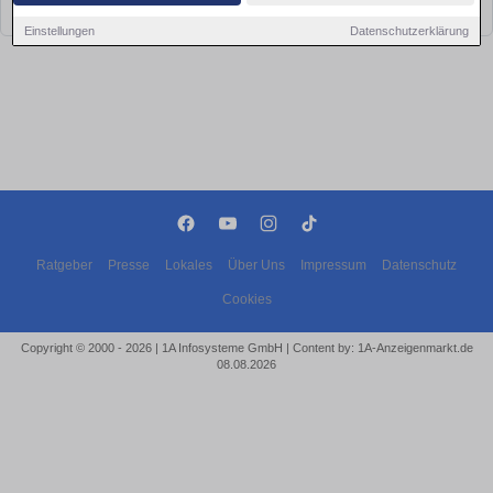
bald wieder vorbei!
Einstellungen
Datenschutzerklärung
Ratgeber
Presse
Lokales
Über Uns
Impressum
Datenschutz
Cookies
Copyright © 2000 - 2026 | 1A Infosysteme GmbH | Content by: 1A-Anzeigenmarkt.de
08.08.2026