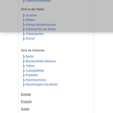
❯ Oberschöneweide
Orte in der Nähe
❯ Zeuthen
❯ Wildau
❯ Königs Wusterhausen
❯ Schöneiche bei Berlin
❯ Hoppegarten
❯ Erkner
Orte im Umkreis
❯ Berlin
❯ Blankenfelde-Mahlow
❯ Teltow
❯ Ludwigsfelde
❯ Panketal
❯ Kleinmachnow
❯ Neuenhagen bei Berlin
Events
Freizeit
Autos