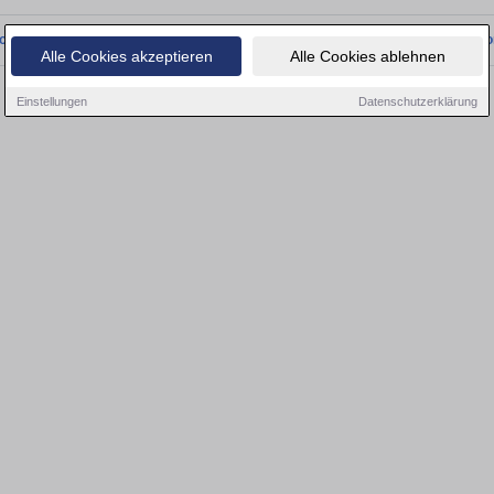
onnten wir derzeit keine passenden Objekte finden. Schauen Sie bald wieder vo
Alle Cookies akzeptieren
Alle Cookies ablehnen
Einstellungen
Datenschutzerklärung