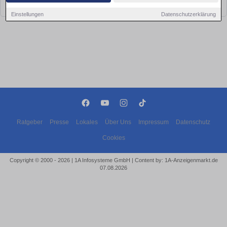
bald wieder vorbei!
Einstellungen
Datenschutzerklärung
Ratgeber
Presse
Lokales
Über Uns
Impressum
Datenschutz
Cookies
Copyright © 2000 - 2026 | 1A Infosysteme GmbH | Content by: 1A-Anzeigenmarkt.de
07.08.2026