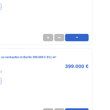
k
★
➦
➜
zu verkaufen in Berlin 399.000 € 911 m²
399.000 €
27
k