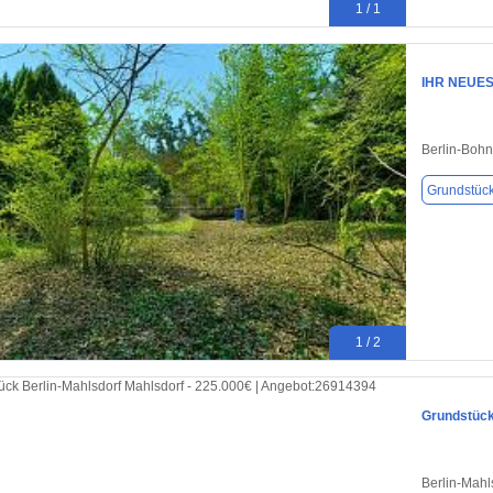
1 / 1
IHR NEUES
Berlin-Bohn
Grundstüc
1 / 2
Grundstück
Berlin-Mahl