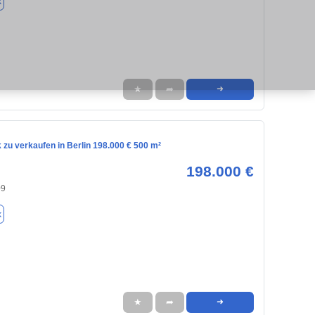
k
★
➦
➜
zu verkaufen in Berlin 198.000 € 500 m²
198.000 €
09
k
★
➦
➜