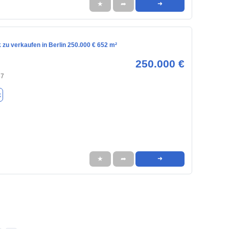
★
➦
➜
zu verkaufen in Berlin 250.000 € 652 m²
250.000 €
57
k
★
➦
➜