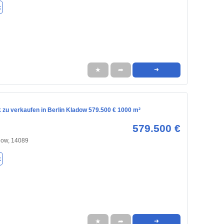
k
★
➦
➜
 zu verkaufen in Berlin Kladow 579.500 € 1000 m²
579.500 €
adow, 14089
k
★
➦
➜