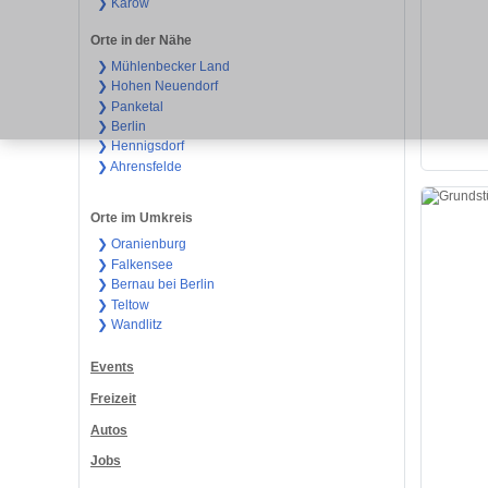
❯ Karow
Orte in der Nähe
❯ Mühlenbecker Land
❯ Hohen Neuendorf
❯ Panketal
❯ Berlin
❯ Hennigsdorf
❯ Ahrensfelde
Orte im Umkreis
❯ Oranienburg
❯ Falkensee
❯ Bernau bei Berlin
❯ Teltow
❯ Wandlitz
Events
Freizeit
Autos
Jobs