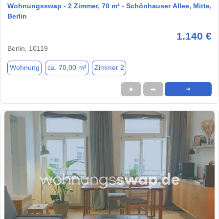
Wohnungsswap - 2 Zimmer, 70 m² - Schönhauser Allee, Mitte,
Berlin
1.140 €
Berlin, 10119
Wohnung
ca. 70,00 m²
Zimmer 2
★
➦
➜