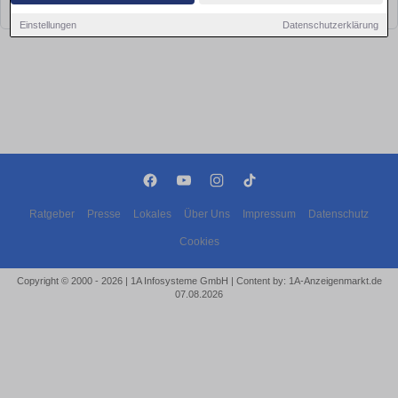
bald wieder vorbei!
Einstellungen
Datenschutzerklärung
Ratgeber
Presse
Lokales
Über Uns
Impressum
Datenschutz
Cookies
Copyright © 2000 - 2026 | 1A Infosysteme GmbH | Content by: 1A-Anzeigenmarkt.de
07.08.2026