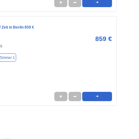
★
➦
➜
Zeit in Berlin 859 €
859 €
86
Zimmer 1
★
➦
➜