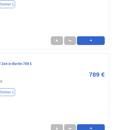
Zimmer 1
★
➦
➜
Zeit in Berlin 789 €
789 €
86
Zimmer 1
★
➦
➜