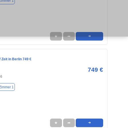
Zimmer 1
★
➦
➜
Zeit in Berlin 749 €
749 €
86
Zimmer 1
★
➦
➜