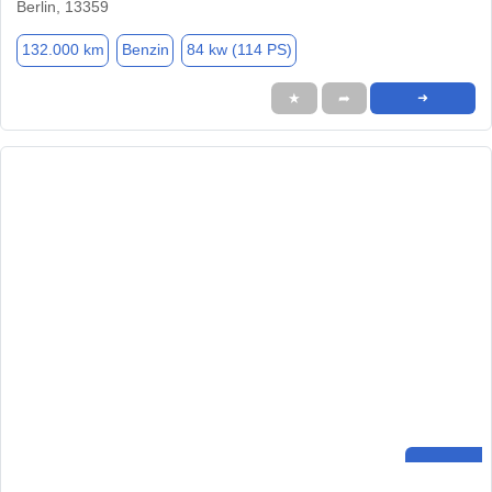
Berlin, 13359
132.000 km
Benzin
84 kw (114 PS)
★
➦
➜