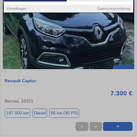
Einstellungen
Datenschutzerklärung
Renault Captur
7.300 €
Bernau, 16321
187.000 km
Diesel
66 kw (90 PS)
★
➦
➜