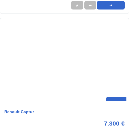
★
➦
➜
Renault Captur
7.300 €