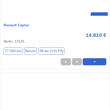
Renault Captur
14.810 €
Berlin, 13125
77.500 km
Benzin
96 kw (131 PS)
★
➦
➜