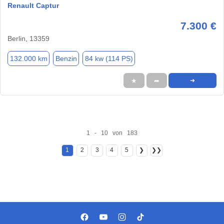
Renault Captur
7.300 €
Berlin, 13359
132.000 km
Benzin
84 kw (114 PS)
★
➦
➜
1 - 10 von 183
1
2
3
4
5
❯
❯❯