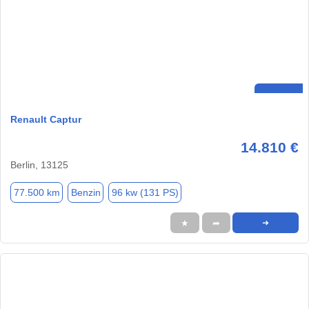
Renault Captur
14.810 €
Berlin, 13125
77.500 km
Benzin
96 kw (131 PS)
★
➦
➜