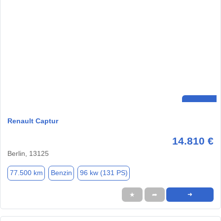
Renault Captur
14.810 €
Berlin, 13125
77.500 km
Benzin
96 kw (131 PS)
★
➦
➜