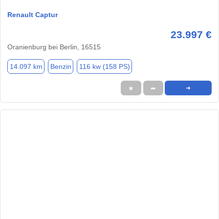
Renault Captur
23.997 €
Oranienburg bei Berlin, 16515
14.097 km
Benzin
116 kw (158 PS)
★
➦
➜