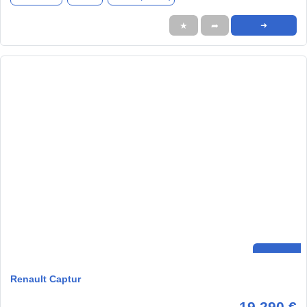
★
➦
➜
Renault Captur
19.290 €