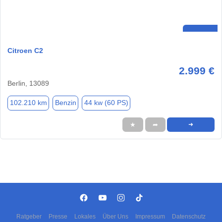
Citroen C2
2.999 €
Berlin, 13089
102.210 km
Benzin
44 kw (60 PS)
★
➦
➜
Ratgeber
Presse
Lokales
Über Uns
Impressum
Datenschutz