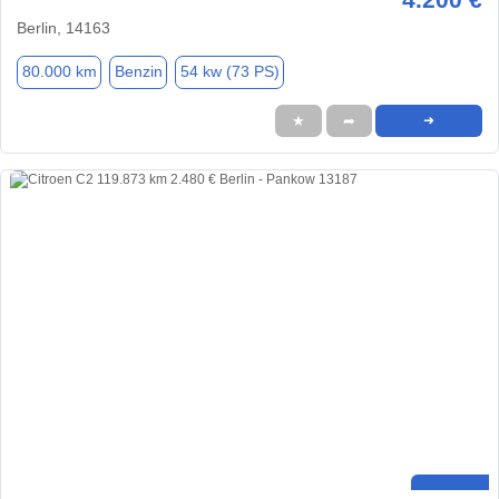
Berlin, 14163
80.000 km
Benzin
54 kw (73 PS)
★
➦
➜