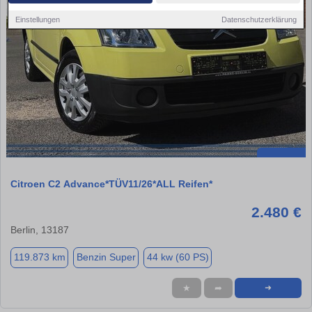
Einstellungen
Datenschutzerklärung
Citroen C2 Advance*TÜV11/26*ALL Reifen*
2.480 €
Berlin, 13187
119.873 km
Benzin Super
44 kw (60 PS)
★
➦
➜