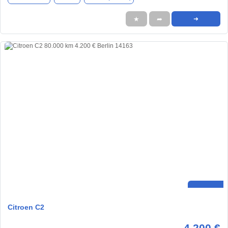
★
➦
➜
Citroen C2
4.200 €