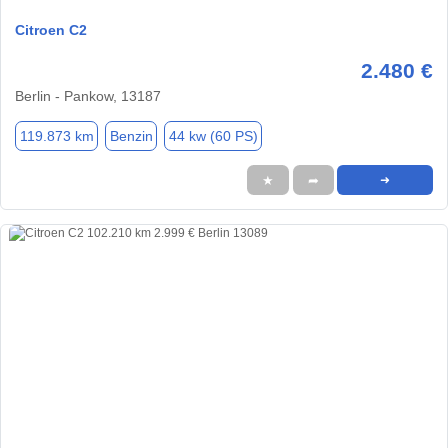
Citroen C2
2.480 €
Berlin - Pankow, 13187
119.873 km
Benzin
44 kw (60 PS)
★
➦
➜