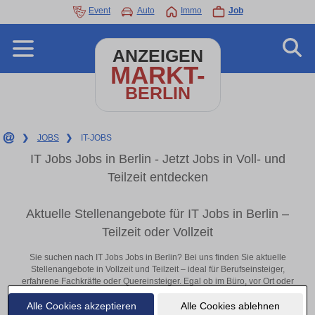
Event
Auto
Immo
Job
ANZEIGEN
MARKT-
BERLIN
❯
JOBS
❯
IT-JOBS
IT Jobs Jobs in Berlin - Jetzt Jobs in Voll- und
Teilzeit entdecken
Aktuelle Stellenangebote für IT Jobs in Berlin –
Teilzeit oder Vollzeit
Sie suchen nach IT Jobs Jobs in Berlin? Bei uns finden Sie aktuelle
Stellenangebote in Vollzeit und Teilzeit – ideal für Berufseinsteiger,
erfahrene Fachkräfte oder Quereinsteiger. Egal ob im Büro, vor Ort oder
remote: Entdecken Sie jetzt neue Chancen in Ihrer Region und
Alle Cookies akzeptieren
Alle Cookies ablehnen
bewerben Sie sich direkt auf passende IT Jobs-Stellen in Berlin!