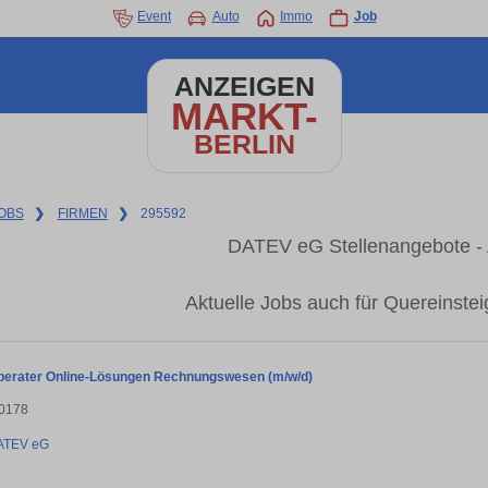
Event
Auto
Immo
Job
ANZEIGEN
MARKT-
BERLIN
OBS
❯
FIRMEN
❯
295592
DATEV eG Stellenangebote - 
Aktuelle Jobs auch für Quereinst
erater Online-Lösungen Rechnungswesen (m/w/d)
10178
ATEV eG