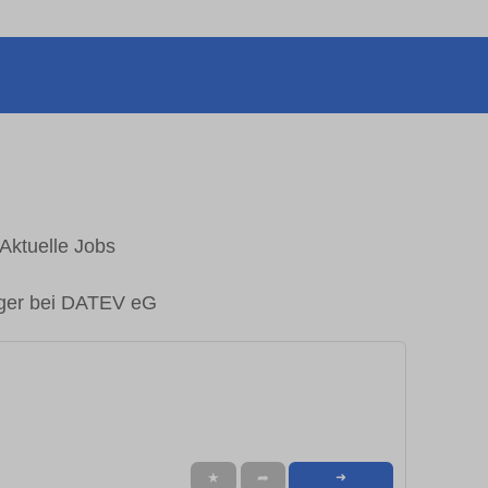
Aktuelle Jobs
eiger bei DATEV eG
★
➦
➜