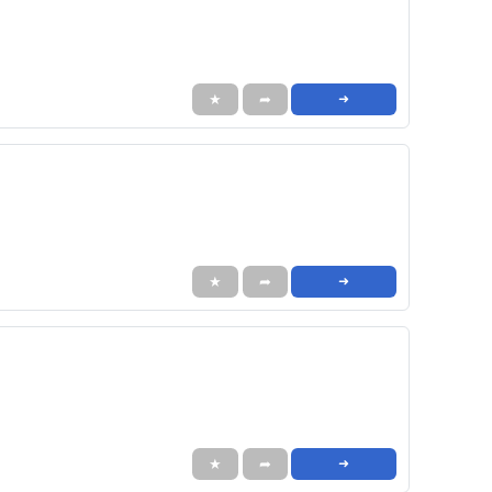
★
➦
➜
★
➦
➜
★
➦
➜