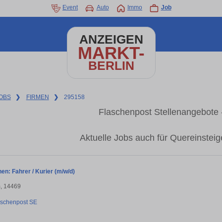
Event
Auto
Immo
Job
ANZEIGEN
MARKT-
BERLIN
OBS
❯
FIRMEN
❯
295158
Flaschenpost Stellenangebote -
Aktuelle Jobs auch für Quereinsteig
en: Fahrer / Kurier (m/w/d)
, 14469
aschenpost SE