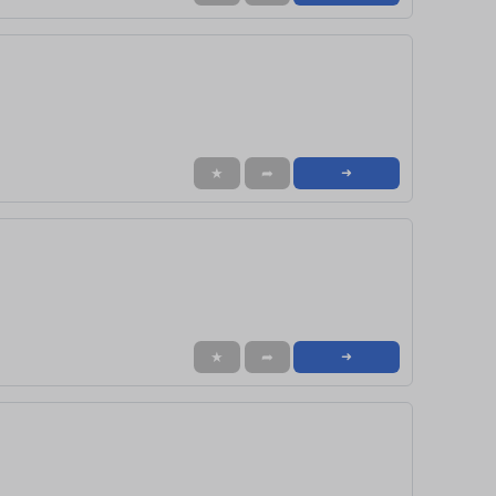
★
➦
➜
★
➦
➜