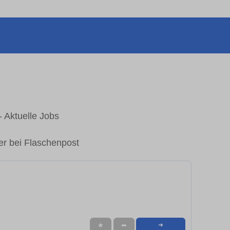
 Aktuelle Jobs
er bei Flaschenpost
★
➦
➜