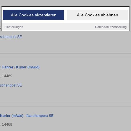
Alle Cookies akzeptieren
Alle Cookies ablehnen
 Staplerfahrer:in (m/w/d)
Einstellungen
Datenschutzerklärung
10178
aschenpost SE
 Fahrer / Kurier (m/w/d)
, 14469
aschenpost SE
 Kurier (m/w/d) - flaschenpost SE
, 14469