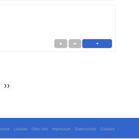
★
➦
➜
❯❯
resse
Lokales
Über Uns
Impressum
Datenschutz
Cookies