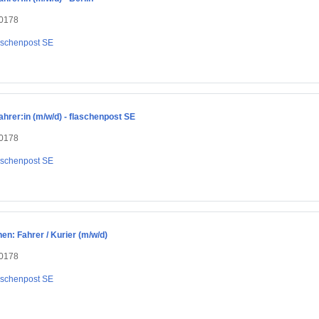
10178
aschenpost SE
ahrer:in (m/w/d) - flaschenpost SE
10178
aschenpost SE
en: Fahrer / Kurier (m/w/d)
10178
aschenpost SE