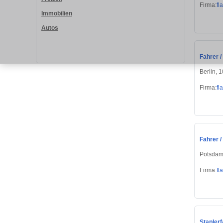
Firma:
fl
Immobilien
Autos
Fahrer /
Berlin, 
Firma:
fl
Fahrer /
Potsdam
Firma:
fl
Staplerf