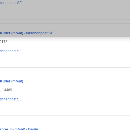
aschenpost SE
 Kurier (m/w/d) - flaschenpost SE
10178
aschenpost SE
 Kurier (m/w/d)
, 14469
aschenpost SE
ahrer:in (m/w/d) - Berlin