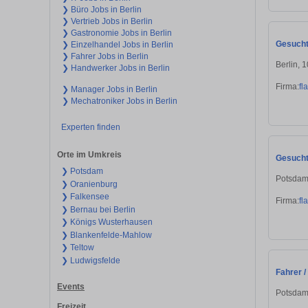
❯ Büro Jobs in Berlin
❯ Vertrieb Jobs in Berlin
❯ Gastronomie Jobs in Berlin
Gesucht:
❯ Einzelhandel Jobs in Berlin
❯ Fahrer Jobs in Berlin
Berlin, 
❯ Handwerker Jobs in Berlin
Firma:
fl
❯ Manager Jobs in Berlin
❯ Mechatroniker Jobs in Berlin
Experten finden
Orte im Umkreis
Gesucht:
❯ Potsdam
Potsdam
❯ Oranienburg
❯ Falkensee
Firma:
fl
❯ Bernau bei Berlin
❯ Königs Wusterhausen
❯ Blankenfelde-Mahlow
❯ Teltow
❯ Ludwigsfelde
Fahrer /
Events
Potsdam
Freizeit