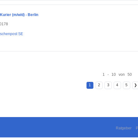
 Kurier (m/w/d) - Berlin
10178
aschenpost SE
1 - 10 von 50
1
2
3
4
5
❯
Ratgeber
P