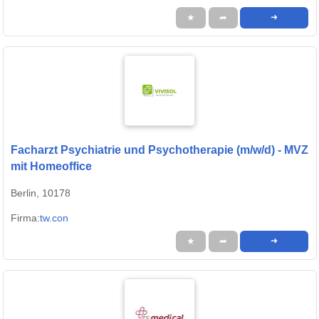
★
➦
➜
Facharzt Psychiatrie und Psychotherapie (m/w/d) - MVZ
mit Homeoffice
Berlin, 10178
Firma:
tw.con
★
➦
➜