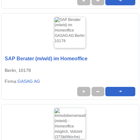
★
➦
➜
SAP Berater (m/w/d) im Homeoffice
Berlin, 10178
Firma:
GASAG AG
★
➦
➜