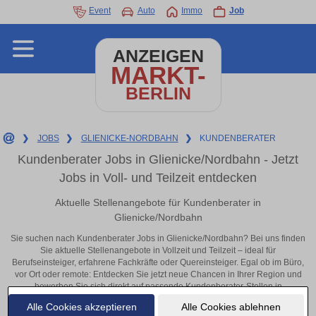
Event
Auto
Immo
Job
ANZEIGEN
MARKT-
BERLIN
❯
JOBS
❯
GLIENICKE-NORDBAHN
❯
KUNDENBERATER
Kundenberater Jobs in Glienicke/Nordbahn - Jetzt
Jobs in Voll- und Teilzeit entdecken
Aktuelle Stellenangebote für Kundenberater in
Glienicke/Nordbahn
Sie suchen nach Kundenberater Jobs in Glienicke/Nordbahn? Bei uns finden
Sie aktuelle Stellenangebote in Vollzeit und Teilzeit – ideal für
Berufseinsteiger, erfahrene Fachkräfte oder Quereinsteiger. Egal ob im Büro,
vor Ort oder remote: Entdecken Sie jetzt neue Chancen in Ihrer Region und
bewerben Sie sich direkt auf passende Kundenberater-Stellen in
Glienicke/Nordbahn!
Alle Cookies akzeptieren
Alle Cookies ablehnen