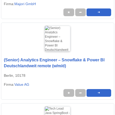
Firma:
Majori GmbH
★
➦
➜
(Senior) Analytics Engineer – Snowflake & Power BI
Deutschlandweit remote (w/m/d)
Berlin, 10178
Firma:
Value AG
★
➦
➜