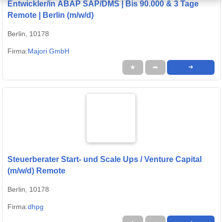
Entwickler/in ABAP SAP/DMS | Bis 90.000 & 3 Tage
Remote | Berlin (m/w/d)
Berlin, 10178
Firma:
Majori GmbH
★
➦
➜
Steuerberater Start- und Scale Ups / Venture Capital
(m/w/d) Remote
Berlin, 10178
Firma:
dhpg