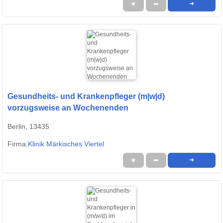
★
➦
➜
Gesundheits- und Krankenpfleger (m|w|d)
vorzugsweise an Wochenenden
Berlin, 13435
Firma:
Klinik Märkisches Viertel
★
➦
➜