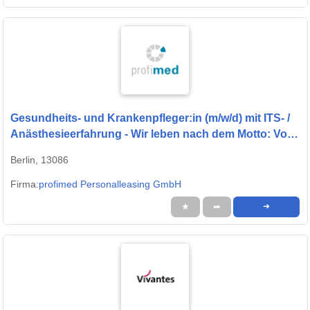
Gesundheits- und Krankenpfleger:in (m/w/d) mit ITS- /
Anästhesieerfahrung - Wir leben nach dem Motto: Von
Profis für Profis!
Berlin, 13086
Firma:
profimed Personalleasing GmbH
★
➦
➜