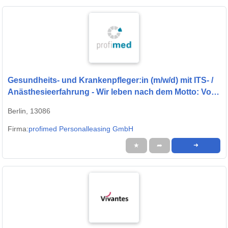
Gesundheits- und Krankenpfleger:in (m/w/d) mit ITS- /
Anästhesieerfahrung - Wir leben nach dem Motto: Von
Profis für Profis!
Berlin, 13086
Firma:
profimed Personalleasing GmbH
★
➦
➜