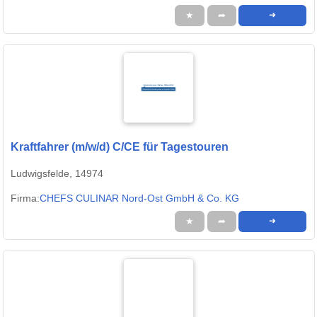
★
➦
➜
Kraftfahrer (m/w/d) C/CE für Tagestouren
Ludwigsfelde, 14974
Firma:
CHEFS CULINAR Nord-Ost GmbH & Co. KG
★
➦
➜