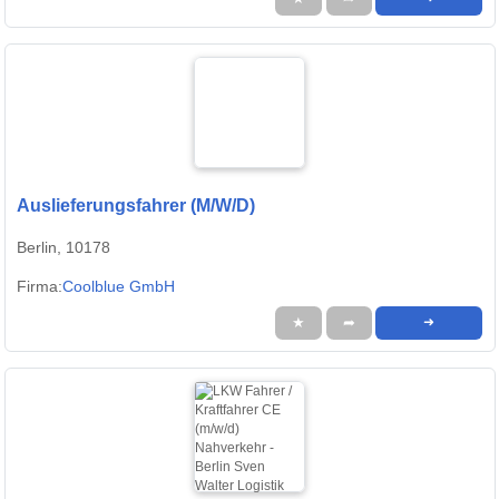
Auslieferungsfahrer (M/W/D)
Berlin, 10178
Firma:
Coolblue GmbH
★
➦
➜