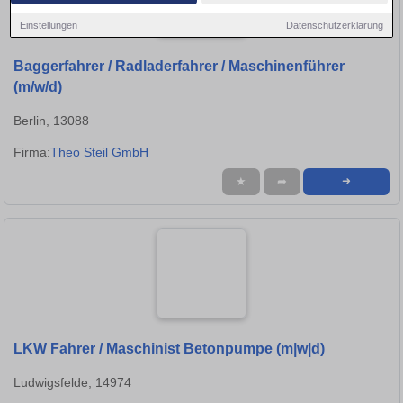
Einstellungen
Datenschutzerklärung
Baggerfahrer / Radladerfahrer / Maschinenführer
(m/w/d)
Berlin, 13088
Firma:
Theo Steil GmbH
★
➦
➜
LKW Fahrer / Maschinist Betonpumpe (m|w|d)
Ludwigsfelde, 14974