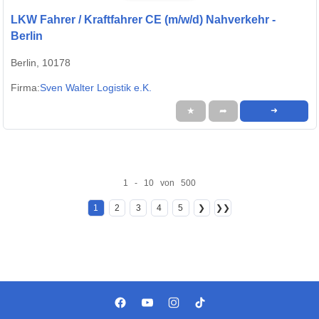
LKW Fahrer / Kraftfahrer CE (m/w/d) Nahverkehr -
Berlin
Berlin, 10178
Firma:
Sven Walter Logistik e.K.
★
➦
➜
1 - 10 von 500
1
2
3
4
5
❯
❯❯