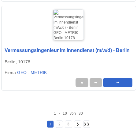
Vermessungsingenieur im Innendienst (m/w/d) - Berlin
Berlin, 10178
Firma:
GEO - METRIK
★
➦
➜
1 - 10 von 30
1
2
3
❯
❯❯