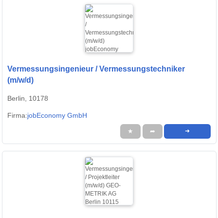
Vermessungsingenieur / Vermessungstechniker
(m/w/d)
Berlin, 10178
Firma:
jobEconomy GmbH
★
➦
➜