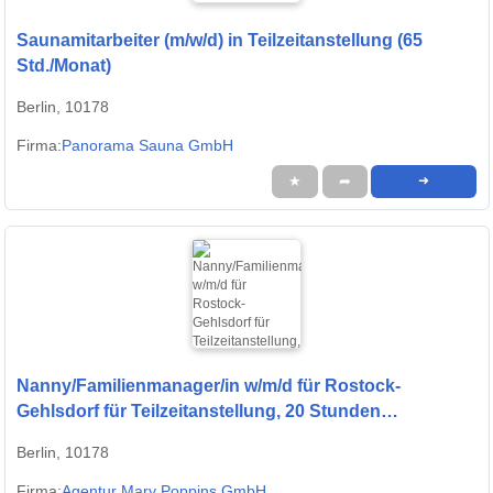
Saunamitarbeiter (m/w/d) in Teilzeitanstellung (65
Std./Monat)
Berlin, 10178
Firma:
Panorama Sauna GmbH
★
➦
➜
Nanny/Familienmanager/in w/m/d für Rostock-
Gehlsdorf für Teilzeitanstellung, 20 Stunden
wöchentlich gesucht
Berlin, 10178
Firma:
Agentur Mary Poppins GmbH