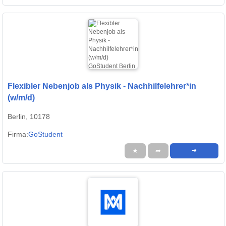
Flexibler Nebenjob als Physik - Nachhilfelehrer*in
(w/m/d)
Berlin, 10178
Firma:
GoStudent
★
➦
➜