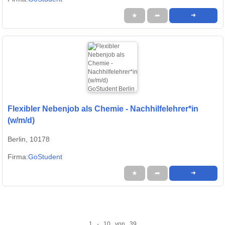
★
➦
➜
Flexibler Nebenjob als Chemie - Nachhilfelehrer*in
(w/m/d)
Berlin, 10178
Firma:
GoStudent
★
➦
➜
1 - 10 von 39