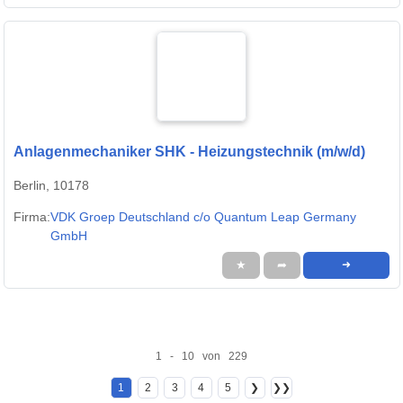
Anlagenmechaniker SHK - Heizungstechnik (m/w/d)
Berlin, 10178
Firma:
VDK Groep Deutschland c/o Quantum Leap Germany
GmbH
★
➦
➜
1 - 10 von 229
1
2
3
4
5
❯
❯❯