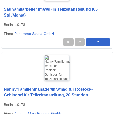
Saunamitarbeiter (m/w/d) in Teilzeitanstellung (65
Std./Monat)
Berlin, 10178
Firma:
Panorama Sauna GmbH
★
➦
➜
Nanny/Familienmanager/in w/m/d für Rostock-
Gehlsdorf für Teilzeitanstellung, 20 Stunden
wöchentlich gesucht
Berlin, 10178
Firma:
Agentur Mary Poppins GmbH