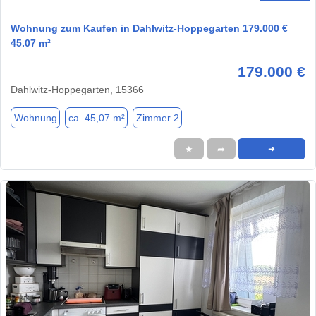
Wohnung zum Kaufen in Dahlwitz-Hoppegarten 179.000 €
45.07 m²
179.000 €
Dahlwitz-Hoppegarten, 15366
Wohnung
ca. 45,07 m²
Zimmer 2
★
➦
➜