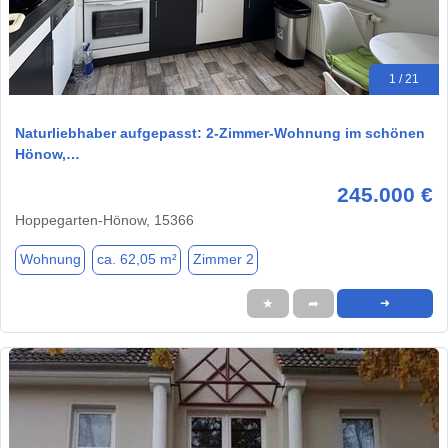
1 / 21
Naturliebhaber aufgepasst: 2-Zimmer-Wohnung im schönen
Hönow,…
245.000 €
Hoppegarten-Hönow, 15366
Wohnung
ca. 62,05 m²
Zimmer 2
★
➦
➜