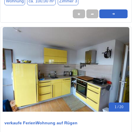
Wohnung
ca. 100,00 m²
Zimmer 3
★
➦
➜
1 / 20
verkaufe FerienWohnung auf Rügen