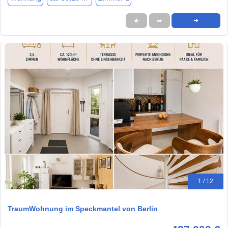
★
➦
➜
1 / 12
TraumWohnung im Speckmantel von Berlin