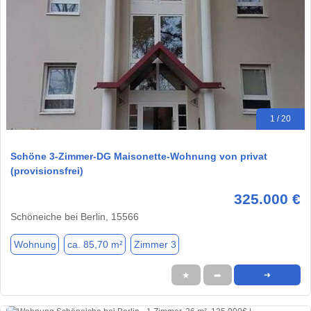
1 / 20
Schöne 3-Zimmer-DG Maisonette-Wohnung von privat
(provisionsfrei)
325.000 €
Schöneiche bei Berlin, 15566
Wohnung
ca. 85,70 m²
Zimmer 3
★
➦
➜