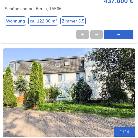
437.000 €
Schöneiche bei Berlin, 15566
Wohnung
ca. 122,00 m²
Zimmer 3.5
★
➦
➜
1 / 14