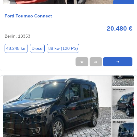
Ford Tourneo Connect
20.480 €
Berlin, 13353
48.245 km
Diesel
88 kw (120 PS)
★
➦
➜