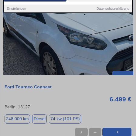
Einstellungen
Datenschutzerklärung
Ford Tourneo Connect
6.499 €
Berlin, 13127
248.000 km
Diesel
74 kw (101 PS)
★
➦
➜