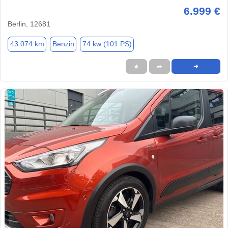
6.999 €
Berlin, 12681
43.074 km
Benzin
74 kw (101 PS)
★
➦
➜