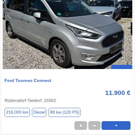
Ford Tourneo Connect
11.900 €
Rüdersdorf-Tasdorf, 15562
216.000 km
Diesel
88 kw (120 PS)
★
➦
➜