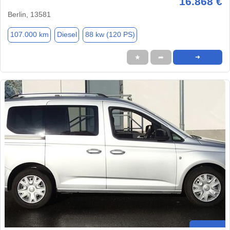
16.868 €
Berlin, 13581
107.000 km
Diesel
88 kw (120 PS)
★
➦
➜