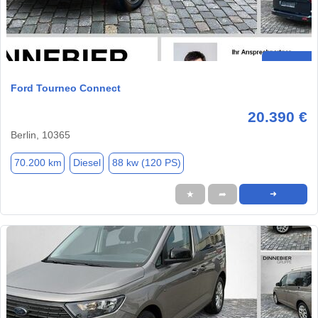
Ford Tourneo Connect
20.390 €
Berlin, 10365
70.200 km
Diesel
88 kw (120 PS)
★
➦
➜