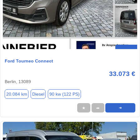
Ford Tourneo Connect
33.073 €
Berlin, 13089
20.084 km
Diesel
90 kw (122 PS)
★
➦
➜