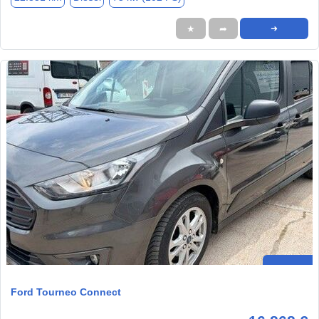
★
➦
➜
Ford Tourneo Connect