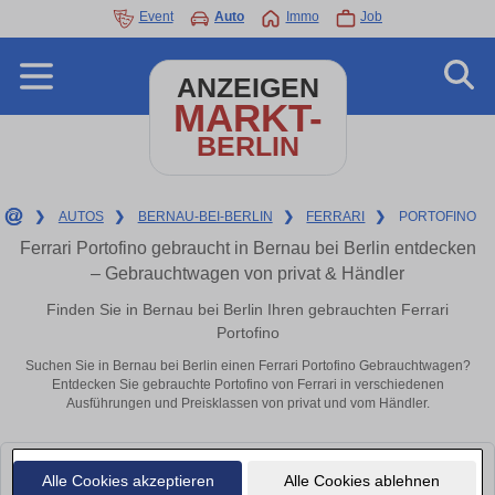
Event
Auto
Immo
Job
ANZEIGEN
MARKT-
BERLIN
❯
AUTOS
❯
BERNAU-BEI-BERLIN
❯
FERRARI
❯
PORTOFINO
Ferrari Portofino gebraucht in Bernau bei Berlin entdecken
– Gebrauchtwagen von privat & Händler
Finden Sie in Bernau bei Berlin Ihren gebrauchten Ferrari
Portofino
Suchen Sie in Bernau bei Berlin einen Ferrari Portofino Gebrauchtwagen?
Entdecken Sie gebrauchte Portofino von Ferrari in verschiedenen
Ausführungen und Preisklassen von privat und vom Händler.
Leider konnten wir derzeit keine passenden Autos finden. Schauen Sie
Alle Cookies akzeptieren
Alle Cookies ablehnen
bald wieder vorbei!