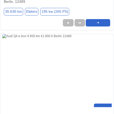
Berlin, 12489
35.630 km
Elektro
195 kw (265 PS)
★
➦
➜