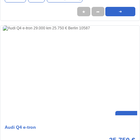
★
➦
➜
Audi Q4 e-tron
25.750 €