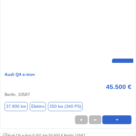
Audi Q4 e-tron
45.500 €
Berlin, 10587
37.800 km
Elektro
250 kw (340 PS)
★
➦
➜