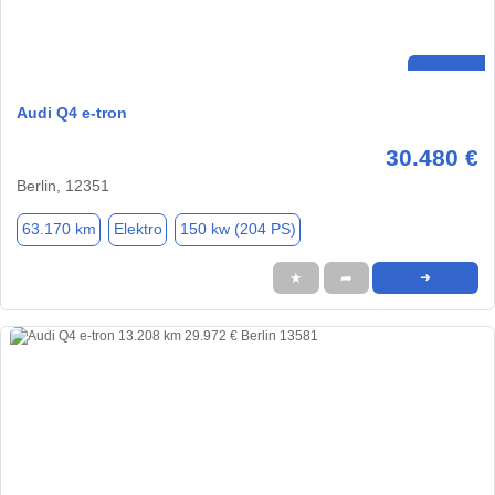
Audi Q4 e-tron
30.480 €
Berlin, 12351
63.170 km
Elektro
150 kw (204 PS)
★
➦
➜