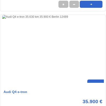
★
➦
➜
Audi Q4 e-tron
35.900 €