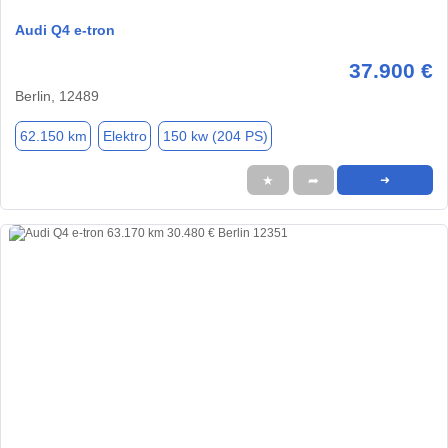
Audi Q4 e-tron
37.900 €
Berlin, 12489
62.150 km
Elektro
150 kw (204 PS)
★
➦
➜