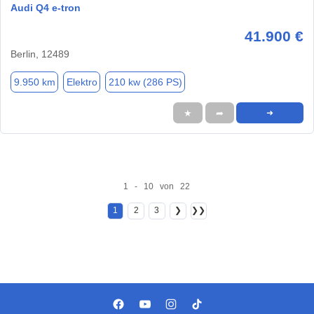
Audi Q4 e-tron
41.900 €
Berlin, 12489
9.950 km
Elektro
210 kw (286 PS)
★
➦
➜
1 - 10 von 22
1
2
3
❯
❯❯