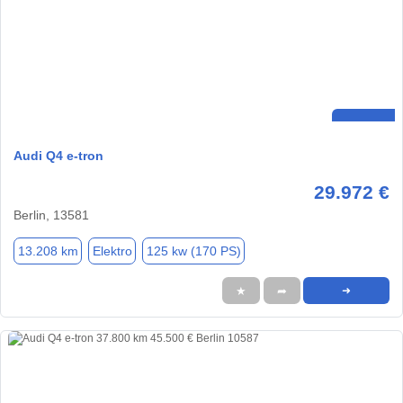
Audi Q4 e-tron
29.972 €
Berlin, 13581
13.208 km
Elektro
125 kw (170 PS)
★
➦
➜