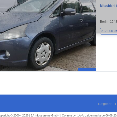
Mitsubishi 
Berlin, 124
317.000 k
Ratgeber
P
opyright © 2000 - 2026 | 1A Infosysteme GmbH | Content by: 1A-Anzeigenmarkt.de 06.08.20