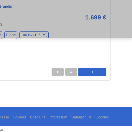
Grandis
1.699 €
39
m
Diesel
100 kw (136 PS)
★
➦
➜
resse
Lokales
Über Uns
Impressum
Datenschutz
Cookies
26