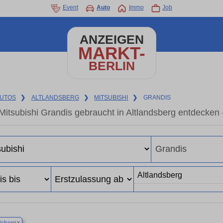
Event
Auto
Immo
Job
ANZEIGEN
MARKT-
BERLIN
UTOS
❯
ALTLANDSBERG
❯
MITSUBISHI
❯
GRANDIS
Mitsubishi Grandis gebraucht in Altlandsberg entdecken
×