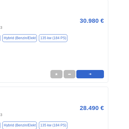
30.980 €
03
Hybrid (Benzin/Elekt
135 kw (184 PS)
★
➦
➜
28.490 €
03
Hybrid (Benzin/Elekt
135 kw (184 PS)