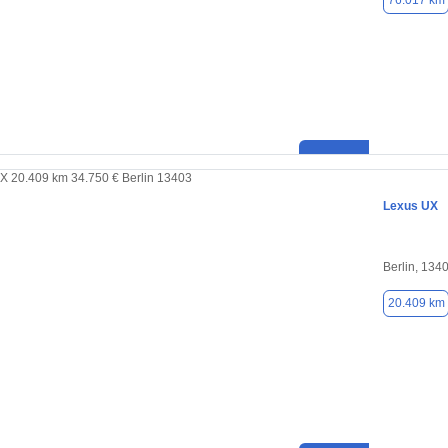
76.017 km
Lexus UX
Berlin, 134
20.409 km