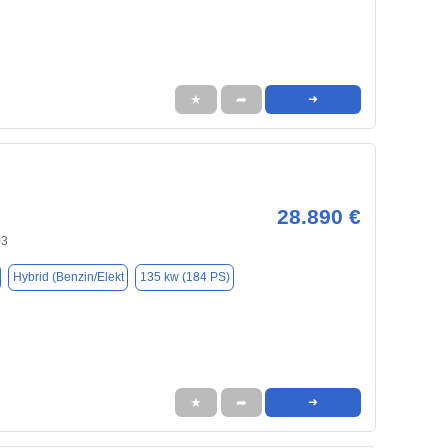
★
➦
➜
28.890 €
03
Hybrid (Benzin/Elekt
135 kw (184 PS)
★
➦
➜