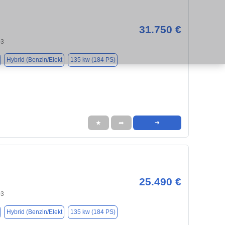
31.750 €
03
Hybrid (Benzin/Elekt
135 kw (184 PS)
★
➦
➜
25.490 €
03
Hybrid (Benzin/Elekt
135 kw (184 PS)