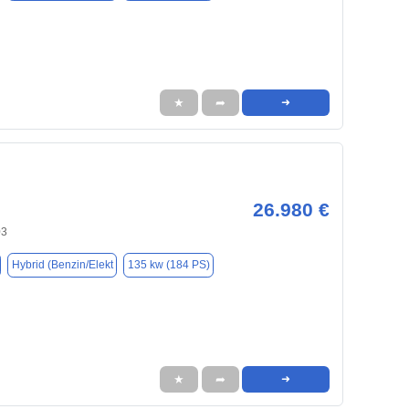
★
➦
➜
26.980 €
03
Hybrid (Benzin/Elekt
135 kw (184 PS)
★
➦
➜