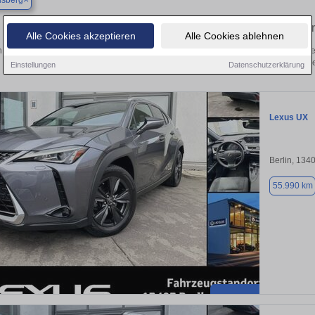
dsberg
Finden Sie in Altlandsberg Ihren ge
Alle Cookies akzeptieren
Alle Cookies ablehnen
 Sie in Altlandsberg einen Lexus UX Gebrauchtwagen? Entdecken Sie gebrauchte
von privat und vom Händle
Einstellungen
Datenschutzerklärung
Lexus UX
Berlin, 134
55.990 km