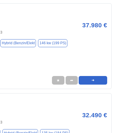
37.980 €
03
Hybrid (Benzin/Elekt
146 kw (199 PS)
★
➦
➜
32.490 €
03