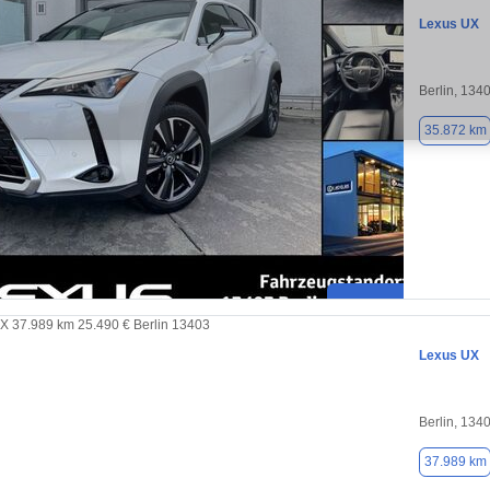
Lexus UX
Berlin, 134
35.872 km
Lexus UX
Berlin, 134
37.989 km