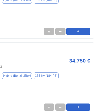
Hybrid (Benzin/Elekt
135 kw (184 PS)
★
➦
➜
34.750 €
03
Hybrid (Benzin/Elekt
135 kw (184 PS)
★
➦
➜