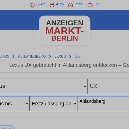
Event
Auto
Immo
Job
ANZEIGEN
MARKT-
BERLIN
UTOS
❯
ALTLANDSBERG
❯
LEXUS
❯
UX
Lexus UX gebraucht in Altlandsberg entdecken – G
×