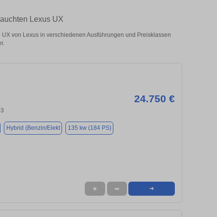
brauchten Lexus UX
 UX von Lexus in verschiedenen Ausführungen und Preisklassen
r.
24.750 €
03
Hybrid (Benzin/Elekt
135 kw (184 PS)
★
➦
➜