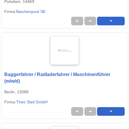
Potsdam, 14469
Firma:
flaschenpost SE
★
➦
➜
Baggerfahrer / Radladerfahrer / Maschinenführer
(m/w/d)
Berlin, 13088
Firma:
Theo Steil GmbH
★
➦
➜