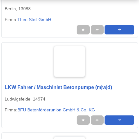
Berlin, 13088
Firma:
Theo Steil GmbH
★
➦
➜
LKW Fahrer / Maschinist Betonpumpe (m|w|d)
Ludwigsfelde, 14974
Firma:
BFU Betonförderunion GmbH & Co. KG
★
➦
➜