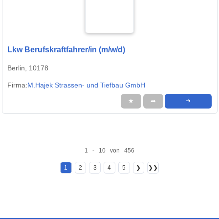
Lkw Berufskraftfahrer/in (m/w/d)
Berlin, 10178
Firma:
M.Hajek Strassen- und Tiefbau GmbH
★
➦
➜
1 - 10 von 456
1
2
3
4
5
❯
❯❯