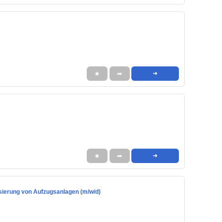
★
➦
➜
★
➦
➜
nisierung von Aufzugsanlagen (m/w/d)