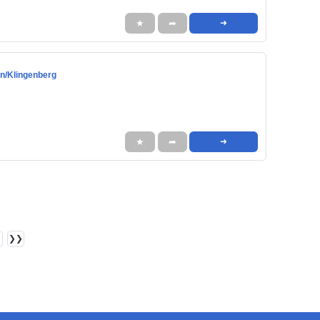
★
➦
➜
hn/Klingenberg
★
➦
➜
❯❯