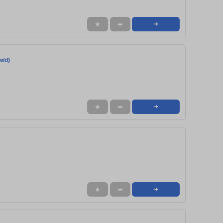
★
➦
➜
w/d)
★
➦
➜
★
➦
➜