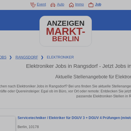
Event
Auto
Immo
Job
ANZEIGEN
MARKT-
BERLIN
OBS
❯
RANGSDORF
❯
ELEKTRONIKER
Elektroniker Jobs in Rangsdorf - Jetzt Jobs in
Aktuelle Stellenangebote für Elektro
chen nach Elektroniker Jobs in Rangsdorf? Bei uns finden Sie aktuelle Stellenangebot
äfte oder Quereinsteiger. Egal ob im Büro, vor Ort oder remote: Entdecken Sie jet
passende Elektroniker-Stellen in 
Servicetechniker / Elektriker für DGUV 3 + DGUV 4 Prüfungen (m/w/
Berlin, 10178