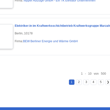
Firma:
Tepper Aufzüge GmbH - Ein TK Elevator Unternehmen
Elektriker:in im Kraftwerksschichtbetrieb Kraftwerksgruppe Marza
Berlin, 10178
Firma:
BEW Berliner Energie und Wärme GmbH
1 - 10 von 500
1
2
3
4
5
❯