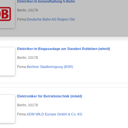
Elektriker:in Instandhaltung S-Bahn
Berlin, 10178
Firma:
Deutsche Bahn AG Region Ost
Elektriker:in Biogasanlage am Standort Ruhleben (w/m/d)
Berlin, 10178
Firma:
Berliner Stadtreinigung (BSR)
Elektroniker für Betriebstechnik (m/w/d)
Berlin, 10178
Firma:
ADM WILD Europe GmbH & Co. KG