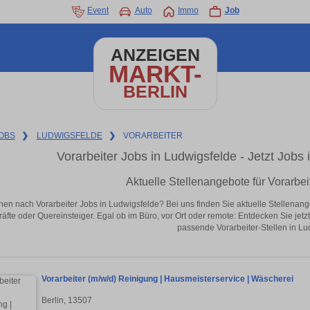
Event
Auto
Immo
Job
ANZEIGEN
MARKT-
BERLIN
OBS
❯
LUDWIGSFELDE
❯
VORARBEITER
Vorarbeiter Jobs in Ludwigsfelde - Jetzt Jobs i
Aktuelle Stellenangebote für Vorarbei
hen nach Vorarbeiter Jobs in Ludwigsfelde? Bei uns finden Sie aktuelle Stellenangebo
äfte oder Quereinsteiger. Egal ob im Büro, vor Ort oder remote: Entdecken Sie jet
passende Vorarbeiter-Stellen in Lu
Vorarbeiter (m/w/d) Reinigung | Hausmeisterservice | Wäscherei
Berlin, 13507