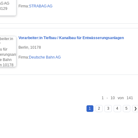
Firma:
STRABAG AG
Vorarbeiter:in Tiefbau / Kanalbau für Entwässerungsanlagen
Berlin, 10178
Firma:
Deutsche Bahn AG
1 - 10 von 141
1
2
3
4
5
❯