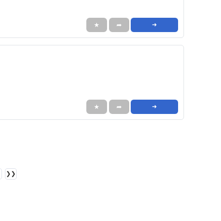
★
➦
➜
★
➦
➜
❯❯