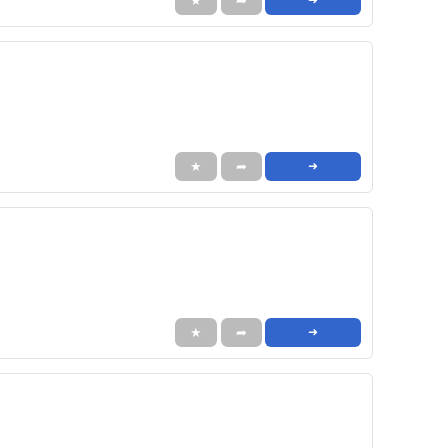
★
➦
★
➦
➜
★
➦
➜