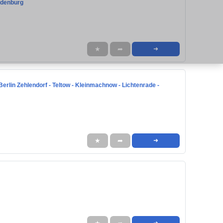
andenburg
★
➦
➜
 Berlin Zehlendorf - Teltow - Kleinmachnow - Lichtenrade -
★
➦
➜
➜