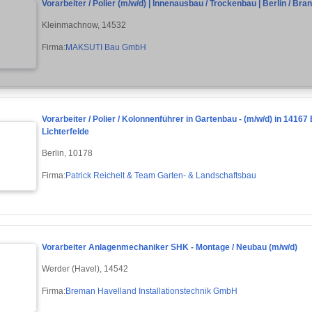
Vorarbeiter / Polier (m/w/d) | Innenausbau / Trockenbau | Berlin / Br
Kleinmachnow, 14532
Firma:
MAKSUTI Bau GmbH
Vorarbeiter / Polier / Kolonnenführer in Gartenbau - (m/w/d) in 14167
Lichterfelde
Berlin, 10178
Firma:
Patrick Reichelt & Team Garten- & Landschaftsbau
Vorarbeiter Anlagenmechaniker SHK - Montage / Neubau (m/w/d)
Werder (Havel), 14542
Firma:
Breman Havelland Installationstechnik GmbH